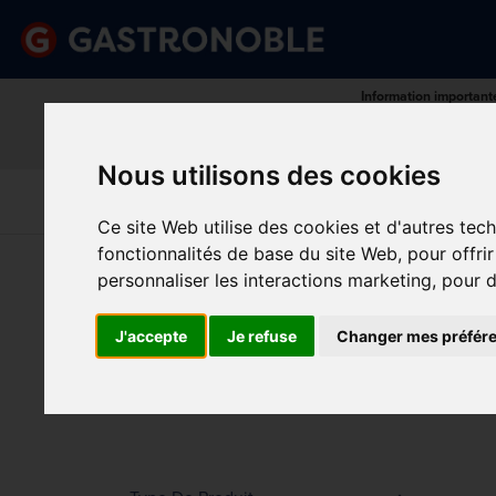
Information important
Veuillez demander votre c
done
done
Gamme complète de produits
Prix compétitif
Nous utilisons des cookies
Art De La
Matériel Électrique 
Cuisine
Froid
Table
De Cuisson
Ce site Web utilise des cookies et d'autres tec
fonctionnalités de base du site Web
,
pour offri
Vous êtes ici:
Accueil
>
Froid
>
Armoires Réfrigérées
personnaliser les interactions marketing
,
pour d
ARM
Prix
J'accepte
Je refuse
Changer mes préfér
Min.
Max.
Trier p