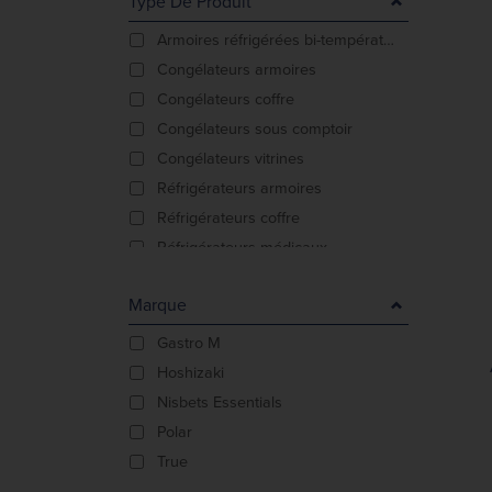
Type De Produit
Armoires réfrigérées bi-température
Congélateurs armoires
Congélateurs coffre
Congélateurs sous comptoir
Congélateurs vitrines
Réfrigérateurs armoires
Réfrigérateurs coffre
Réfrigérateurs médicaux
Réfrigérateurs sous comptoir
Marque
Vitrines et comptoirs réfrigérés
Gastro M
Hoshizaki
Nisbets Essentials
Polar
True