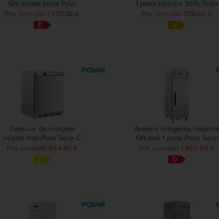
GN double porte Polar
1 porte blanche 365L Polar
blanche Série G 1200L
Série C
Prix conseillé 1 935,38 €
Prix conseillé 929,05 €
Dessous de comptoir
Armoire réfrigérée négativ
négatif inox Polar Série C
GN inox 1 porte Polar Série
140L
G 600L
Prix conseillé 664,40 €
Prix conseillé 1 869,99 €