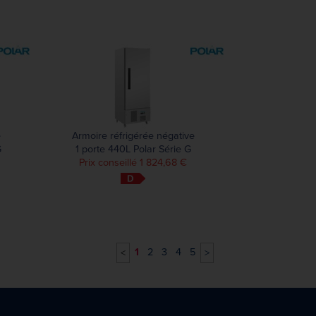
e
Armoire réfrigérée négative
G
1 porte 440L Polar Série G
Prix conseillé 1 824,68 €
1
2
3
4
5
<
>