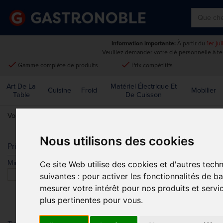
Information importante:
À partir du
1er ju
Veuillez demander votre clé personnelle à t
done
done
Gamme complète de produits
Prix compétitifs
Art De La
Matériel Électrique Et
Cuisine
Froid
Mobilier
Table
De Cuisson
Vous êtes ici:
Accueil
>
Mobilier
>
Extérieur
>
Chaises
Nous utilisons des cookies
CHAISES
Prix
Min.
Max.
Ce site Web utilise des cookies et d'autres tech
Trier par
suivantes :
pour activer les fonctionnalités de b
mesurer votre intérêt pour nos produits et servi
plus pertinentes pour vous
.