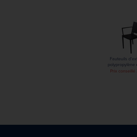
Fauteuils d'ex
polypropylène 
Florence noirs 
Prix conseill