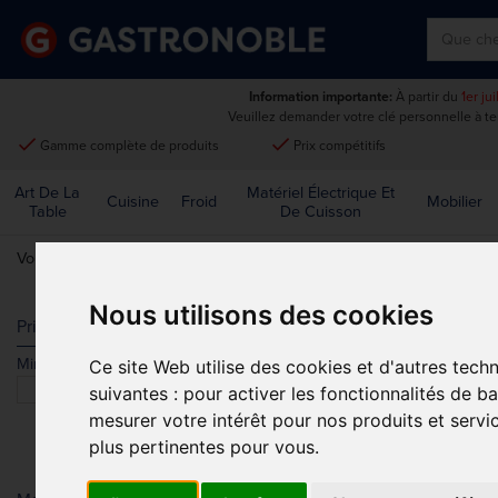
Information importante:
À partir du
1er ju
Veuillez demander votre clé personnelle à t
done
done
Gamme complète de produits
Prix compétitifs
Art De La
Matériel Électrique Et
Cuisine
Froid
Mobilier
Table
De Cuisson
Vous êtes ici:
Accueil
>
Art de la table
>
Verrerie
>
Vin
Nous utilisons des cookies
VIN
Prix
Min.
Max.
Ce site Web utilise des cookies et d'autres tech
Trier par
suivantes :
pour activer les fonctionnalités de b
mesurer votre intérêt pour nos produits et servi
plus pertinentes pour vous
.