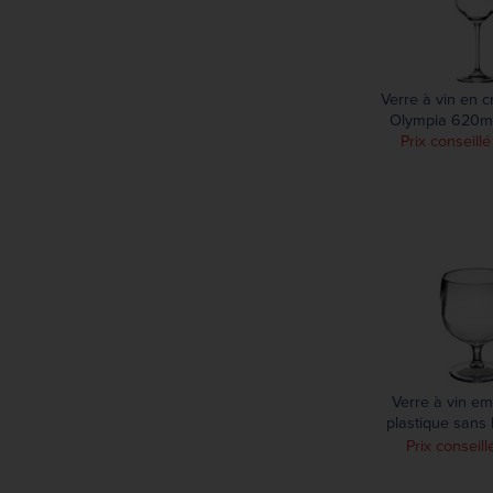
93 mm
223 mm
100 mm
224 mm
103 mm
225 mm
107 mm
Verre à vin en c
226 mm
Olympia 620ml 
227 mm
Prix conseill
230 mm
232 mm
233 mm
234 mm
235 mm
239 mm
244 mm
245 mm
250 mm
Verre à vin em
plastique sans
253 mm
220m
Prix conseill
254 mm