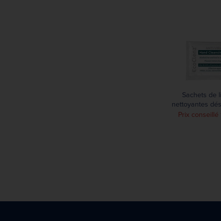
Sachets de l
nettoyantes dés
pour les mains 
Prix conseill