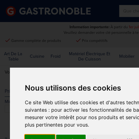
Information importante:
À partir du
1er ju
Veuillez demander votre clé personnelle à t
done
done
Gamme complète de produits
Prix compétitifs
Art De La
Matériel Électrique Et
Cuisine
Froid
Mobilier
Table
De Cuisson
Vous êtes ici:
Accueil
>
Usage unique et entretien
>
Nettoyage
>
Chif
Nous utilisons des cookies
CHIFFONS E
Prix
Min.
Max.
Ce site Web utilise des cookies et d'autres tech
Trier par
suivantes :
pour activer les fonctionnalités de b
mesurer votre intérêt pour nos produits et servi
plus pertinentes pour vous
.