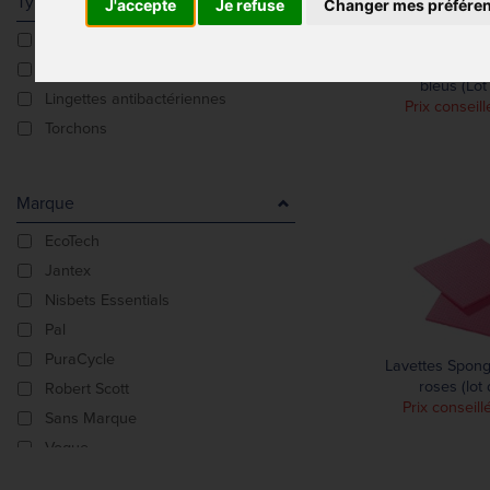
Type De Produit
J'accepte
Je refuse
Changer mes préfére
Brosses et éponges
Chiffons microf
Chiffons
bleus (Lot
Lingettes antibactériennes
Prix conseill
Torchons
Marque
EcoTech
Jantex
Nisbets Essentials
Pal
PuraCycle
Lavettes Spong
roses (lot 
Robert Scott
Prix conseill
Sans Marque
Vogue