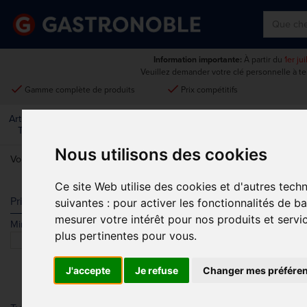
Information importante:
À partir du
1er ju
Veuillez demander votre clé personnelle à t
done
done
Gamme complète de produits
Prix compétitifs
Art De La
Matériel Électrique Et
Cuisine
Froid
Mobilier
Table
De Cuisson
Nous utilisons des cookies
Vous êtes ici:
Accueil
>
Mobilier
>
Extérieur
Ce site Web utilise des cookies et d'autres tech
EXTÉRIEUR
Prix
suivantes :
pour activer les fonctionnalités de b
mesurer votre intérêt pour nos produits et servi
Min.
Max.
plus pertinentes pour vous
.
J'accepte
Je refuse
Changer mes préfére