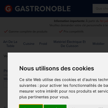
Information importante:
À partir du
1er ju
Veuillez demander votre clé personnelle à t
done
done
Gamme complète de produits
Prix compétitifs
Art De La
Matériel Électrique Et
Cuisine
Froid
Mobilier
Table
De Cuisson
Vous êtes ici:
Accueil
>
Mobilier de cuisine, chariots et échelles
>
Cha
Nous utilisons des cookies
CHARIOTS D
Prix
Min.
Max.
Ce site Web utilise des cookies et d'autres tech
Trier par
suivantes :
pour activer les fonctionnalités de b
mesurer votre intérêt pour nos produits et servi
plus pertinentes pour vous
.