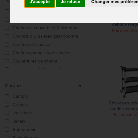
Type De Produit
J'accepte
Je refuse
Changer mes préfére
Camions à plateforme
Grand char
Chariots
débarrassage
Chariots à couverts et à plateaux
Vogue 3 n
Prix conseillé
Chariots à glissières gastronorme
Chariots de service
Chariots poubelles de service
Couvertures de chariot
null<multisep/>Boites isotherme <multisep/>null
Porte-couverts
Marque
Poubelles
Cambro
Chariot en pol
Craven
modèle compa
Jackstack
Prix conseill
Jantex
Rubbermaid
Sans Marque