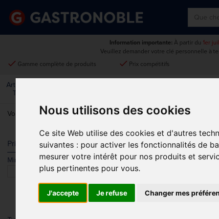
Information importante:
À partir du
1er ju
Veuillez demander votre clé personnelle à t
done
done
Gamme complète de produits
Prix compétitifs
Art De La
Matériel Électrique Et
Cuisine
Froid
Mobilier
Table
De Cuisson
Nous utilisons des cookies
Vous êtes ici:
Accueil
>
Mobilier de cuisine, chariots et échelles
>
Cha
Ce site Web utilise des cookies et d'autres tech
CHARIOTS 
Prix
suivantes :
pour activer les fonctionnalités de b
mesurer votre intérêt pour nos produits et servi
Min.
Max.
plus pertinentes pour vous
.
J'accepte
Je refuse
Changer mes préfére