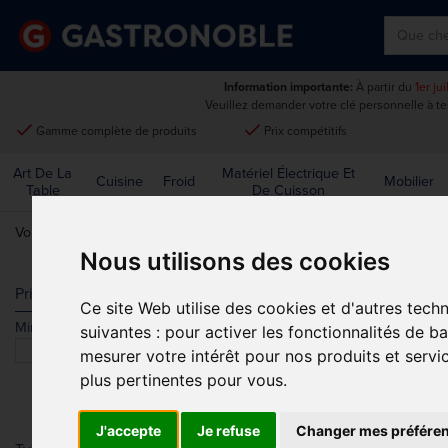
Information importante:
À partir du
1er ju
Veuillez demander votre clé personnelle à t
done
done
Gamme complète de produits
Prix compétitifs
Art De La
Matériel Électrique Et
Cuisine
Froid
Mobilier
Table
De Cuisson
Vous êtes ici:
Accueil
>
Mobilier de cuisine, chariots et échelles
>
Cha
Nous utilisons des cookies
ETAGÈRES
Prix
Ce site Web utilise des cookies et d'autres tech
Min.
Max.
suivantes :
pour activer les fonctionnalités de b
Trier par
mesurer votre intérêt pour nos produits et servi
plus pertinentes pour vous
.
J'accepte
Je refuse
Changer mes préfére