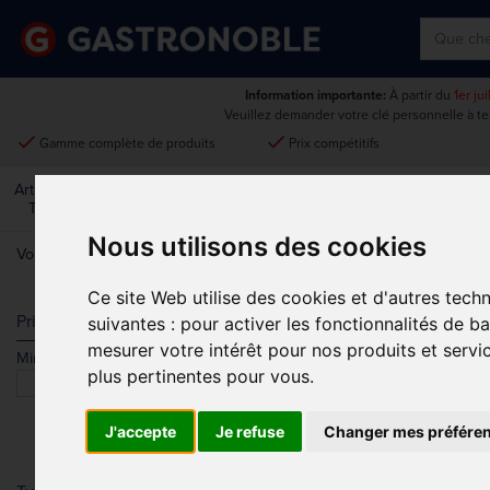
Information importante:
À partir du
1er ju
Veuillez demander votre clé personnelle à t
done
done
Gamme complète de produits
Prix compétitifs
Art De La
Matériel Électrique Et
Cuisine
Froid
Mobilier
Table
De Cuisson
Nous utilisons des cookies
Vous êtes ici:
Accueil
>
Restaurant, Bar Et Hôtel
Ce site Web utilise des cookies et d'autres tech
RESTAURANT
Prix
suivantes :
pour activer les fonctionnalités de b
mesurer votre intérêt pour nos produits et servi
Min.
Max.
plus pertinentes pour vous
.
J'accepte
Je refuse
Changer mes préfére