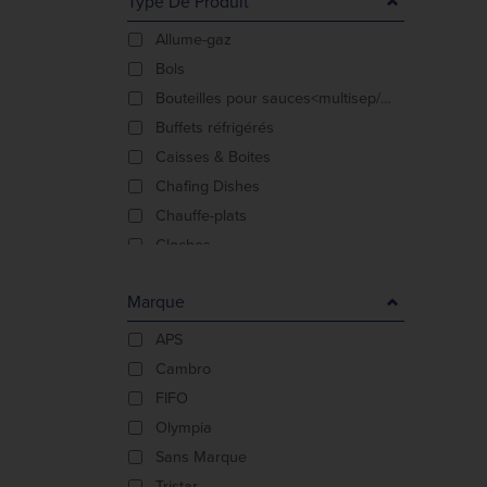
Type De Produit
Allume-gaz
Bols
Bouteilles pour sauces<multisep/>Produits sans BPA
Buffets réfrigérés
Caisses & Boites
Chafing Dishes
Chauffe-plats
Cloches
Cloches à gâteaux
Marque
Cloches<multisep/>Couvertures
Couvertures
APS
Fontaines de chocolat
Cambro
Paniers
FIFO
Paniers<multisep/>Caisses & Boites
Olympia
Pinces
Sans Marque
Plateaux<multisep/>Plats
Tristar