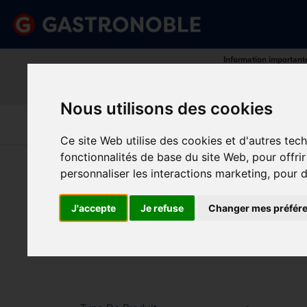
Information important
Veuillez demander votre c
done
done
Gamme complète de produits
Prix compétitif
Nous utilisons des cookies
Art De La
Matériel Électrique 
Cuisine
Froid
Table
De Cuisson
Ce site Web utilise des cookies et d'autres tec
fonctionnalités de base du site Web
,
pour offri
Vous êtes ici:
Accueil
>
Restaurant, bar et hôtel
>
Buf
personnaliser les interactions marketing
,
pour d
ACC
Prix
J'accepte
Je refuse
Changer mes préfér
Min.
Max.
Trier p