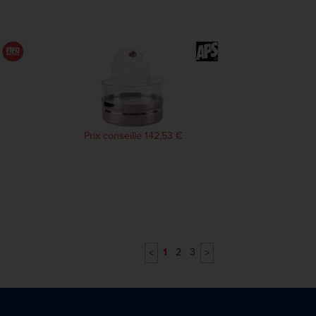
Prix conseillé 142,53 €
1
2
3
<
>