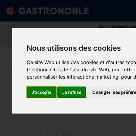
Information important
Veuillez demander votre c
done
done
Gamme complète de produits
Prix compétitif
Nous utilisons des cookies
Art De La
Matériel Électrique 
Cuisine
Froid
Table
De Cuisson
Ce site Web utilise des cookies et d'autres tec
fonctionnalités de base du site Web
,
pour offri
Vous êtes ici:
Accueil
>
Restaurant, bar et hôtel
>
Ser
personnaliser les interactions marketing
,
pour d
DIS
Prix
J'accepte
Je refuse
Changer mes préfér
Min.
Max.
Trier p