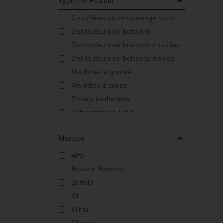
Type De Produit
Chauffe-eau à remplissage manuel
Distributeurs de boissons
Distributeurs de boissons chaudes
Distributeurs de boissons froides
Machines à granité
Marmites à soupe
Pichets isothermes
Réfrigérateurs à lait
Siphons
Marque
APS
Bravilor Bonamat
Buffalo
ISI
Kilner
Olympia