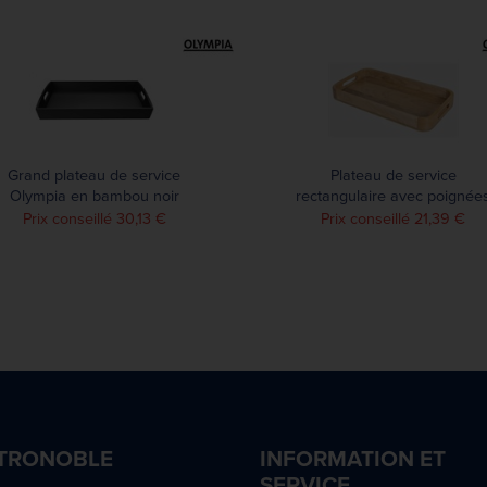
Grand plateau de service
Plateau de service
Olympia en bambou noir
rectangulaire avec poignée
510x350mm
intégrées en bois de
Prix conseillé 30,13 €
Prix conseillé 21,39 €
manguier Olympia
430x230mm
TRONOBLE
INFORMATION ET
SERVICE