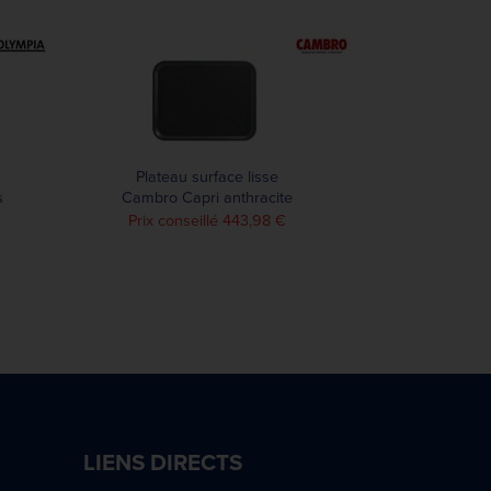
Plateau surface lisse
s
Cambro Capri anthracite
340x460mm (lot de 24)
Prix conseillé 443,98 €
LIENS DIRECTS