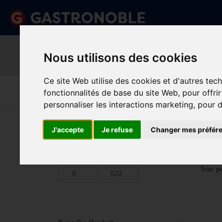
Information important
Veuillez demander votre c
Nous utilisons des cookies
done
done
Gamme complète de produits
Prix compétitif
Ce site Web utilise des cookies et d'autres tec
Art De La
Matériel Électrique 
Cuisine
Froid
fonctionnalités de base du site Web
,
pour offri
Table
De Cuisson
personnaliser les interactions marketing
,
pour d
Vous êtes ici:
Accueil
>
Restaurant, bar et hôtel
>
Pla
J'accepte
Je refuse
Changer mes préfér
DIV
Prix
Min.
Max.
Trier p