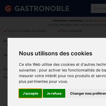
Information importante:
À partir du
1er ju
Veuillez demander votre clé personnelle à t
done
done
Gamme complète de produits
Prix compétitifs
Art De La
Matériel Électrique Et
Cuisine
Froid
Mobilier
Table
De Cuisson
Nous utilisons des cookies
Vous êtes ici:
Accueil
>
Restaurant, bar et hôtel
>
Menus Et Signaléti
Ce site Web utilise des cookies et d'autres tech
MENUS ET S
Prix
suivantes :
pour activer les fonctionnalités de b
mesurer votre intérêt pour nos produits et servi
Min.
Max.
plus pertinentes pour vous
.
J'accepte
Je refuse
Changer mes préfére
Panneaux et ardo