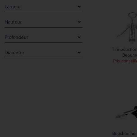
Acrylonitrile Butadiene Styrene Copolymers
Marron
Largeur
Chrome
Noir
20 mm
Inox
Rouge
Hauteur
25 mm
Inox et bois
2 mm
40 mm
Plastique
Profondeur
55 mm
63 mm
10 mm
93 mm
155 mm
Tire-bouchon
Diamètre
11 mm
Beaum
110 mm
179 mm
Prix conseill
16 mm
15 mm
120 mm
31 mm
38 mm
150 mm
120 mm
89 mm
170 mm
180 mm
179 mm
180 mm
300 mm
Bouchon her