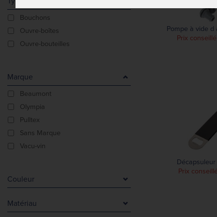
Type De Produit
Bouchons
Pompe à vide d 
Ouvre-boîtes
Prix conseill
Ouvre-bouteilles
Marque
Beaumont
Olympia
Pulltex
Sans Marque
Vacu-vin
Décapsuleur
Prix conseill
Couleur
Argent
Matériau
Blanc