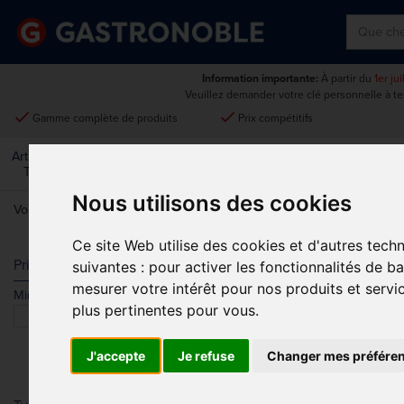
Information importante:
À partir du
1er ju
Veuillez demander votre clé personnelle à t
done
done
Gamme complète de produits
Prix compétitifs
Art De La
Matériel Électrique Et
Cuisine
Froid
Mobilier
Table
De Cuisson
Nous utilisons des cookies
Vous êtes ici:
Accueil
>
Restaurant, bar et hôtel
>
Accessoires de bar
Ce site Web utilise des cookies et d'autres tech
OUVRE-BOU
Prix
suivantes :
pour activer les fonctionnalités de b
mesurer votre intérêt pour nos produits et servi
Min.
Max.
Trier par
plus pertinentes pour vous
.
J'accepte
Je refuse
Changer mes préfére