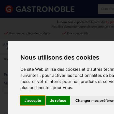
Information importante:
À partir du
1er ju
Veuillez demander votre clé personnelle à t
done
done
Gamme complète de produits
Prix compétitifs
Art De La
Matériel Électrique Et
Cuisine
Froid
Mobilier
Table
De Cuisson
Nous utilisons des cookies
Vous êtes ici:
Accueil
>
Restaurant, bar et hôtel
>
Réception - Hôteller
Ce site Web utilise des cookies et d'autres tech
RÉCEPTION 
Prix
suivantes :
pour activer les fonctionnalités de b
mesurer votre intérêt pour nos produits et servi
Min.
Max.
plus pertinentes pour vous
.
Chambre d'hôt
J'accepte
Je refuse
Changer mes préfére