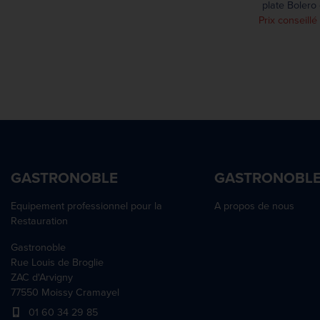
plate Bolero
inoxydable poli
Prix conseillé
GASTRONOBLE
GASTRONOBL
Equipement professionnel pour la
A propos de nous
Restauration
Gastronoble
Rue Louis de Broglie
ZAC d'Arvigny
77550 Moissy Cramayel
01 60 34 29 85