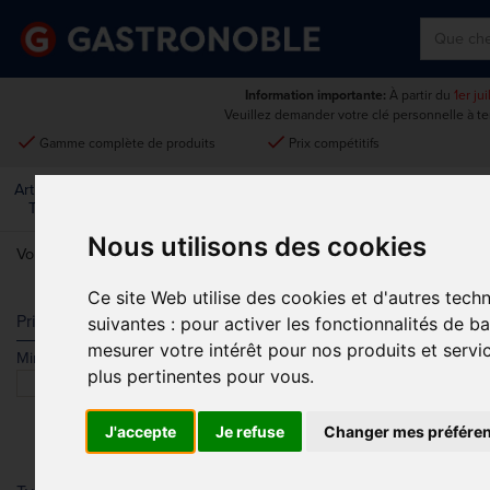
Information importante:
À partir du
1er ju
Veuillez demander votre clé personnelle à t
done
done
Gamme complète de produits
Prix compétitifs
Art De La
Matériel Électrique Et
Cuisine
Froid
Mobilier
Table
De Cuisson
Nous utilisons des cookies
Vous êtes ici:
Accueil
>
Restaurant, bar et hôtel
>
Réception - Hôteller
Ce site Web utilise des cookies et d'autres tech
SÉCURITÉ
Prix
suivantes :
pour activer les fonctionnalités de b
mesurer votre intérêt pour nos produits et servi
Min.
Max.
Trier par
plus pertinentes pour vous
.
J'accepte
Je refuse
Changer mes préfére