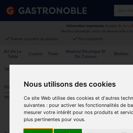
Information importante:
À partir du
1er ju
Veuillez demander votre clé personnelle à t
done
done
Gamme complète de produits
Prix compétitifs
Art De La
Matériel Électrique Et
Cuisine
Froid
Mobilier
Table
De Cuisson
Vous êtes ici:
Accueil
>
Restaurant, bar et hôtel
>
Accessoires de bar
Nous utilisons des cookies
SHAKERS À 
Prix
Min.
Max.
Ce site Web utilise des cookies et d'autres tech
Trier par
suivantes :
pour activer les fonctionnalités de b
mesurer votre intérêt pour nos produits et servi
plus pertinentes pour vous
.