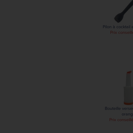
240 mm
270 mm
330 mm
Pilon à cocktail 
340 mm
Prix conseill
789 mm
Bouteille vers
orang
Prix conseill